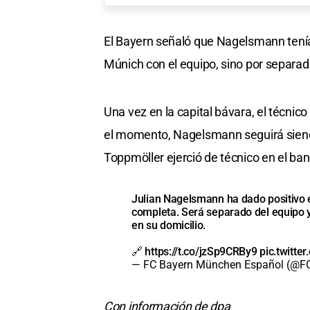
El Bayern señaló que Nagelsmann tenía
Múnich con el equipo, sino por separa
Una vez en la capital bávara, el técni
el momento, Nagelsmann seguirá siend
Toppmöller ejerció de técnico en el ban
Julian Nagelsmann ha dado positivo 
completa. Será separado del equipo y
en su domicilio.
🔗
https://t.co/jzSp9CRBy9
pic.twitt
— FC Bayern München Español (@F
Con información de dpa