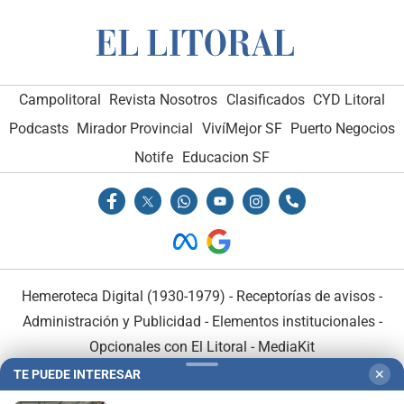
Campolitoral
Revista Nosotros
Clasificados
CYD Litoral
Podcasts
Mirador Provincial
VivíMejor SF
Puerto Negocios
Notife
Educacion SF
Hemeroteca Digital (1930-1979)
-
Receptorías de avisos
-
Administración y Publicidad
-
Elementos institucionales
-
Opcionales con El Litoral
-
MediaKit
TE PUEDE INTERESAR
✕
El Litoral es miembro de: