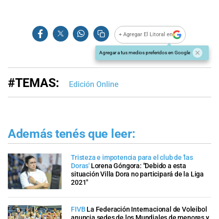
+ Agregar El Litoral en
Agregar a tus medios preferidos en Google
#TEMAS:
Edición Online
Además tenés que leer:
Tristeza e impotencia para el club de 'las
Doras'
Lorena Góngora: "Debido a esta
situación Villa Dora no participará de la Liga
2021"
FIVB
La Federación Internacional de Voleibol
anuncia sedes de los Mundiales de menores y