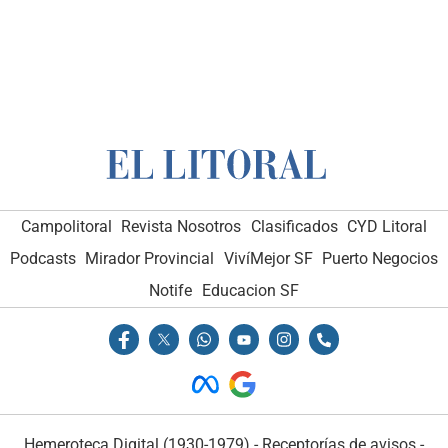
Campolitoral
Revista Nosotros
Clasificados
CYD Litoral
Podcasts
Mirador Provincial
VivíMejor SF
Puerto Negocios
Notife
Educacion SF
Hemeroteca Digital (1930-1979)
-
Receptorías de avisos
-