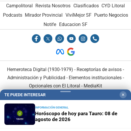
Campolitoral
Revista Nosotros
Clasificados
CYD Litoral
Podcasts
Mirador Provincial
VivíMejor SF
Puerto Negocios
Notife
Educacion SF
Hemeroteca Digital (1930-1979)
-
Receptorías de avisos
-
Administración y Publicidad
-
Elementos institucionales
-
Opcionales con El Litoral
-
MediaKit
TE PUEDE INTERESAR
✕
El Litoral es miembro de:
INFORMACIÓN GENERAL
Horóscopo de hoy para Tauro: 08 de
agosto de 2026