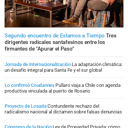
Segundo encuentro de Estamos a Tiempo
Tres
dirigentes radicales santafesinos entre los
firmantes de "Apurar el Paso"
Jornada de Internacionalización
La adaptación climática:
un desafío integral para Santa Fe y el sur global
Lo confirmó Coudannes
Pullaro viaja a Chile con agenda
productiva vinculada al puerto de Rosario
Proyecto de Losada
Contundente rechazo del
radicalismo nacional al dictamen sobre falsas denuncias
Congreso de la Nación
Ley de Propiedad Privada: cómo