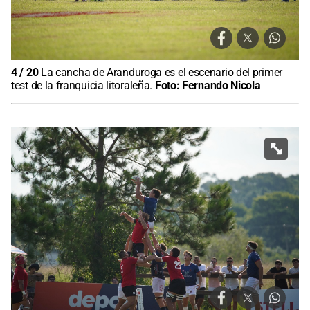
4
/
20
La cancha de Aranduroga es el escenario del primer
test de la franquicia litoraleña.
Foto:
Fernando Nicola