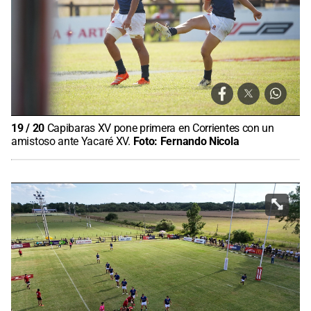
19
/
20
Capibaras XV pone primera en Corrientes con un
amistoso ante Yacaré XV.
Foto:
Fernando Nicola