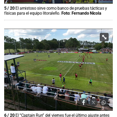
5
/
20
El amistoso sirve como banco de pruebas tácticas y
físicas para el equipo litoraleño.
Foto:
Fernando Nicola
6
/
20
El “Captain Run” del viernes fue el último ajuste antes