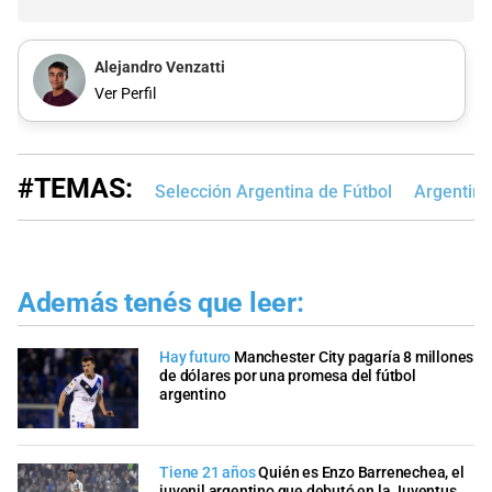
Alejandro Venzatti
Ver Perfil
#TEMAS:
Selección Argentina de Fútbol
Argentin
Además tenés que leer:
Hay futuro
Manchester City pagaría 8 millones
de dólares por una promesa del fútbol
argentino
Tiene 21 años
Quién es Enzo Barrenechea, el
juvenil argentino que debutó en la Juventus