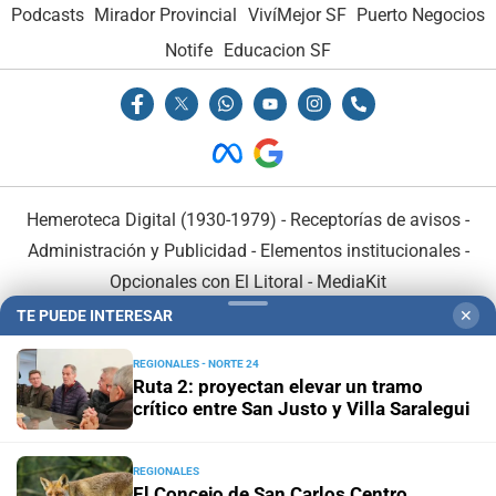
Podcasts
Mirador Provincial
VivíMejor SF
Puerto Negocios
Notife
Educacion SF
Hemeroteca Digital (1930-1979)
-
Receptorías de avisos
-
Administración y Publicidad
-
Elementos institucionales
-
Opcionales con El Litoral
-
MediaKit
TE PUEDE INTERESAR
✕
El Litoral es miembro de:
REGIONALES - NORTE 24
Ruta 2: proyectan elevar un tramo
crítico entre San Justo y Villa Saralegui
REGIONALES
En Asociación con:
El Concejo de San Carlos Centro