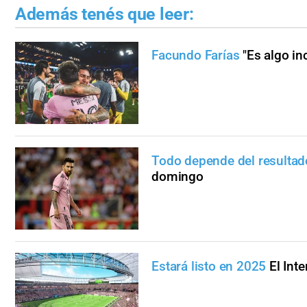
Además tenés que leer:
Facundo Farías
"Es algo in
Todo depende del resultad
domingo
Estará listo en 2025
El Int