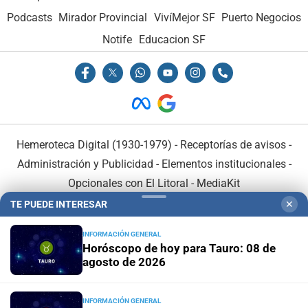
Podcasts
Mirador Provincial
VivíMejor SF
Puerto Negocios
Notife
Educacion SF
Hemeroteca Digital (1930-1979)
-
Receptorías de avisos
-
Administración y Publicidad
-
Elementos institucionales
-
Opcionales con El Litoral
-
MediaKit
TE PUEDE INTERESAR
✕
El Litoral es miembro de:
INFORMACIÓN GENERAL
Horóscopo de hoy para Tauro: 08 de
agosto de 2026
INFORMACIÓN GENERAL