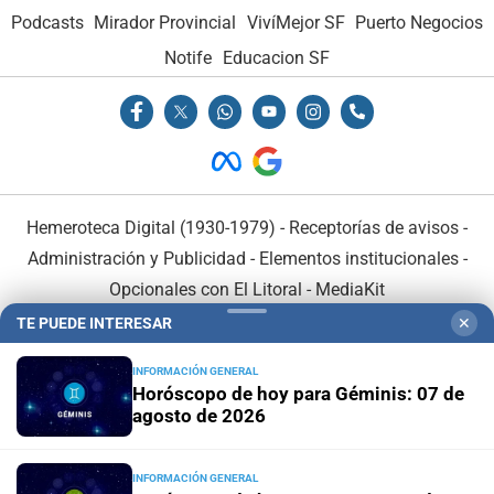
Podcasts
Mirador Provincial
VivíMejor SF
Puerto Negocios
Notife
Educacion SF
Hemeroteca Digital (1930-1979)
-
Receptorías de avisos
-
Administración y Publicidad
-
Elementos institucionales
-
Opcionales con El Litoral
-
MediaKit
TE PUEDE INTERESAR
✕
El Litoral es miembro de:
INFORMACIÓN GENERAL
Horóscopo de hoy para Géminis: 07 de
agosto de 2026
INFORMACIÓN GENERAL
En Asociación con: