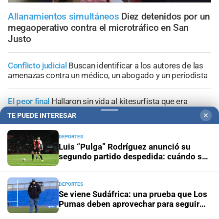
Allanamientos simultáneos
Diez detenidos por un
megaoperativo contra el microtráfico en San
Justo
Conflicto judicial
Buscan identificar a los autores de las
amenazas contra un médico, un abogado y un periodista
El peor final
Hallaron sin vida al kitesurfista que era
buscado desde el jueves en la Laguna Setúbal
TE PUEDE INTERESAR
✕
Femicidio en Córdoba
Caso Agostina Vega: dos
DEPORTES
Luis “Pulga” Rodríguez anunció su
inquilinos de Barrelier fueron detenidos por
segundo partido despedida: cuándo se
encubrimiento agravado
jugará
Tribunales de Santa Fe
Caso Jeremías Monzón: nueva
DEPORTES
imputación para la menor involucrada en el crimen
Se viene Sudáfrica: una prueba que Los
Pumas deben aprovechar para seguir
creciendo