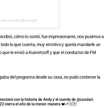
nán Casciari (@casciari)
scribió, cómo lo contó, fue impresionante, nos pusimos a
to todo lo que cuenta, muy emotivo y quería mandarle un
io que le envió a Kusnetzoff y que el conductor de FM
ipaba del programa desde su casa, no pudo contener la
ocionó con la historia de Andy y el cuento de
@casciari
.
022
cierra el año de la menor manera ❤️‍🩹🇦🇷