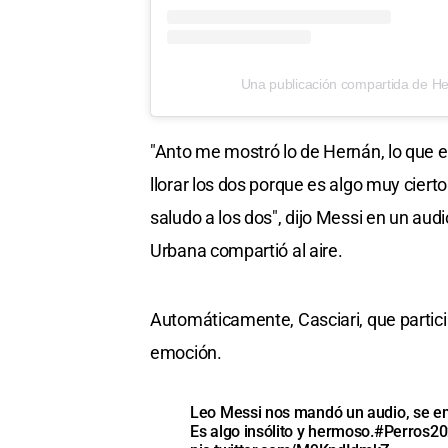
Una publicación compartida de Her
"Anto me mostró lo de Hernán, lo que e
llorar los dos porque es algo muy cier
saludo a los dos", dijo Messi en un aud
Urbana compartió al aire.
Automáticamente, Casciari, que partic
emoción.
Leo Messi nos mandó un audio, se em
Es algo insólito y hermoso.
#Perros2