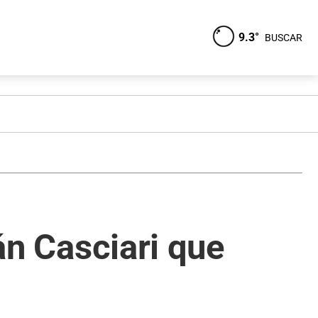
9.3°
BUSCAR
nán Casciari que