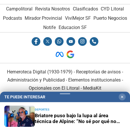
Campolitoral
Revista Nosotros
Clasificados
CYD Litoral
Podcasts
Mirador Provincial
VivíMejor SF
Puerto Negocios
Notife
Educacion SF
Hemeroteca Digital (1930-1979)
-
Receptorías de avisos
-
Administración y Publicidad
-
Elementos institucionales
-
Opcionales con El Litoral
-
MediaKit
TE PUEDE INTERESAR
✕
El Litoral es miembro de:
DEPORTES
Briatore puso bajo la lupa al área
técnica de Alpine: “No sé por qué no
ganamos”