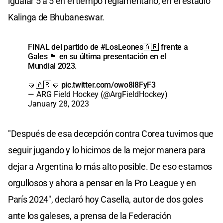
igualar 5 a 5 en el tiempo reglamentario, en el estadio
Kalinga de Bhubaneswar.
FINAL del partido de
#LosLeones
🇦🇷 frente a
Gales 🏴󠁧󠁢󠁷󠁬󠁳󠁿 en su última presentación en el
Mundial 2023.
🤜🇦🇷🤛
pic.twitter.com/owo8l8FyF3
— ARG Field Hockey (@ArgFieldHockey)
January 28, 2023
"Después de esa decepción contra Corea tuvimos que
seguir jugando y lo hicimos de la mejor manera para
dejar a Argentina lo más alto posible. De eso estamos
orgullosos y ahora a pensar en la Pro League y en
París 2024", declaró hoy Casella, autor de dos goles
ante los galeses, a prensa de la Federación