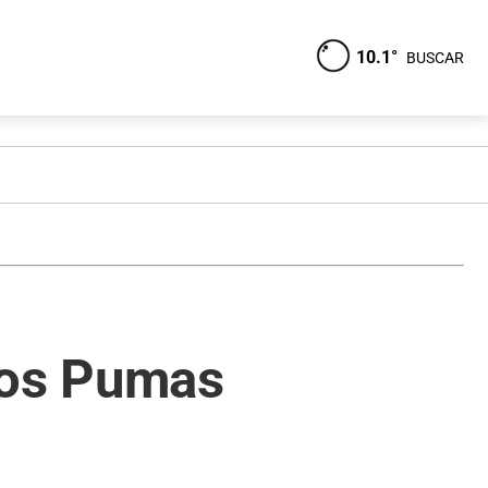
10.1°
BUSCAR
Los Pumas