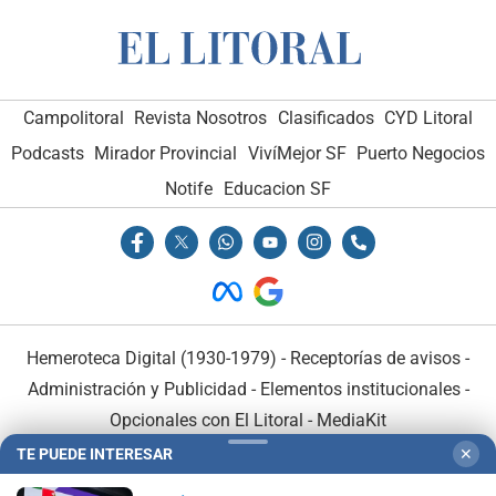
Campolitoral
Revista Nosotros
Clasificados
CYD Litoral
Podcasts
Mirador Provincial
VivíMejor SF
Puerto Negocios
Notife
Educacion SF
Hemeroteca Digital (1930-1979)
-
Receptorías de avisos
-
Administración y Publicidad
-
Elementos institucionales
-
Opcionales con El Litoral
-
MediaKit
TE PUEDE INTERESAR
✕
El Litoral es miembro de: