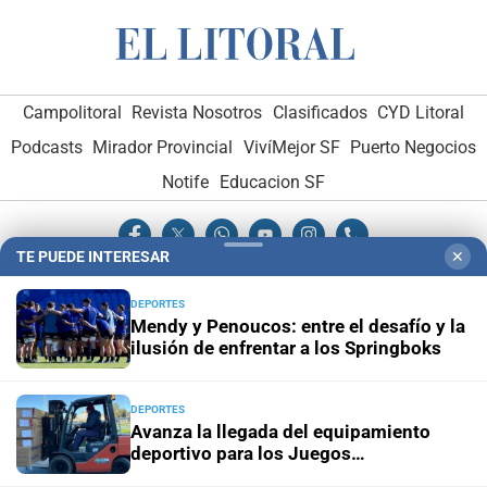
Campolitoral
Revista Nosotros
Clasificados
CYD Litoral
Podcasts
Mirador Provincial
VivíMejor SF
Puerto Negocios
Notife
Educacion SF
TE PUEDE INTERESAR
✕
DEPORTES
Mendy y Penoucos: entre el desafío y la
ilusión de enfrentar a los Springboks
Hemeroteca Digital (1930-1979)
-
Receptorías de avisos
-
Administración y Publicidad
-
Elementos institucionales
-
Opcionales con El Litoral
-
MediaKit
DEPORTES
Avanza la llegada del equipamiento
deportivo para los Juegos
El Litoral es miembro de:
Suramericanos 2026