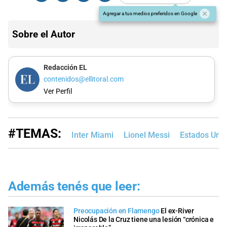
Agregar a tus medios preferidos en Google
Sobre el Autor
Redacción EL
contenidos@ellitoral.com
Ver Perfil
#TEMAS:
Inter Miami
Lionel Messi
Estados Uni
Además tenés que leer:
Preocupación en Flamengo
El ex-River
Nicolás De la Cruz tiene una lesión “crónica e