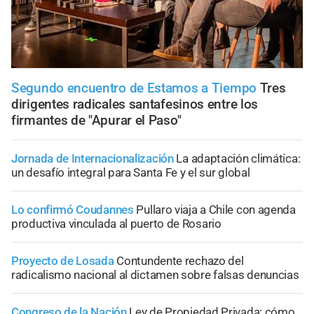
Segundo encuentro de Estamos a Tiempo
Tres
dirigentes radicales santafesinos entre los
firmantes de "Apurar el Paso"
Jornada de Internacionalización
La adaptación climática:
un desafío integral para Santa Fe y el sur global
Lo confirmó Coudannes
Pullaro viaja a Chile con agenda
productiva vinculada al puerto de Rosario
Proyecto de Losada
Contundente rechazo del
radicalismo nacional al dictamen sobre falsas denuncias
Congreso de la Nación
Ley de Propiedad Privada: cómo