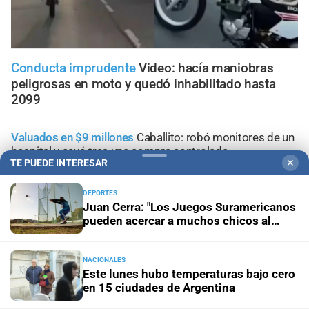
Conducta imprudente
Video: hacía maniobras
peligrosas en moto y quedó inhabilitado hasta
2099
Valuados en $9 millones
Caballito: robó monitores de un
hospital y cayó tras una compra controlada
TE PUEDE INTERESAR
✕
Ocho años después
Este lunes comienza el juicio a Pity
DEPORTES
Álvarez: de qué se lo acusa
Juan Cerra: "Los Juegos Suramericanos
pueden acercar a muchos chicos al
deporte"
Segundo caso fatal
Murió un nene de tres años tras ser
atacado por un pitbull en Córdoba
NACIONALES
Este lunes hubo temperaturas bajo cero
en 15 ciudades de Argentina
Santa Fe ciudad
Un adolescente de 15 años fue hallado
sin vida en los piletones del Parque Garay