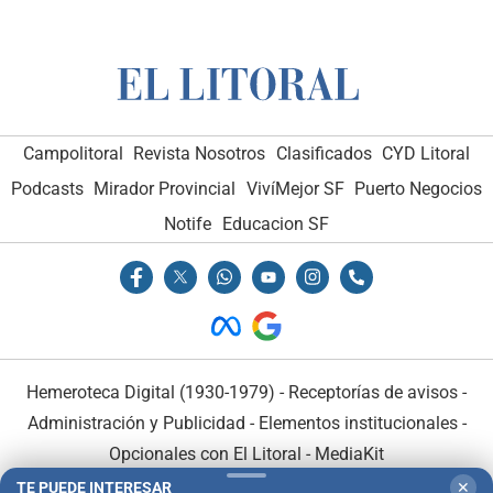
Campolitoral
Revista Nosotros
Clasificados
CYD Litoral
Podcasts
Mirador Provincial
VivíMejor SF
Puerto Negocios
Notife
Educacion SF
Hemeroteca Digital (1930-1979)
-
Receptorías de avisos
-
Administración y Publicidad
-
Elementos institucionales
-
Opcionales con El Litoral
-
MediaKit
TE PUEDE INTERESAR
✕