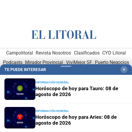
Campolitoral
Revista Nosotros
Clasificados
CYD Litoral
Podcasts
Mirador Provincial
VivíMejor SF
Puerto Negocios
TE PUEDE INTERESAR
✕
Notife
Educacion SF
INFORMACIÓN GENERAL
Horóscopo de hoy para Tauro: 08 de
agosto de 2026
INFORMACIÓN GENERAL
Horóscopo de hoy para Aries: 08 de
Hemeroteca Digital (1930-1979)
-
Receptorías de avisos
-
agosto de 2026
Administración y Publicidad
-
Elementos institucionales
-