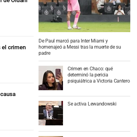
n de Oldani
De Paul marcó para Inter Miami y
s el crimen
homenajeó a Messi tras la muerte de su
padre
Crimen en Chaco: qué
determinó la pericia
psiquiátrica a Victoria Cantero
a causa
Se activa Lewandowski