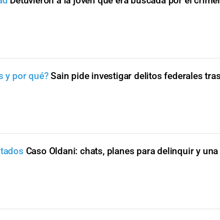
ad
Detuvieron a la joven que era buscada por el crime
s y por qué?
Sain pide investigar delitos federales tra
utados
Caso Oldani: chats, planes para delinquir y un