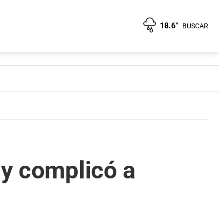
18.6°
BUSCAR
 y complicó a