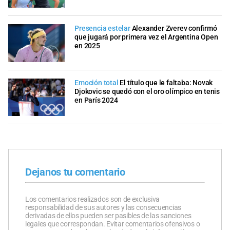
Presencia estelar
Alexander Zverev confirmó
que jugará por primera vez el Argentina Open
en 2025
Emoción total
El título que le faltaba: Novak
Djokovic se quedó con el oro olímpico en tenis
en París 2024
Dejanos tu comentario
Los comentarios realizados son de exclusiva
responsabilidad de sus autores y las consecuencias
derivadas de ellos pueden ser pasibles de las sanciones
legales que correspondan. Evitar comentarios ofensivos o