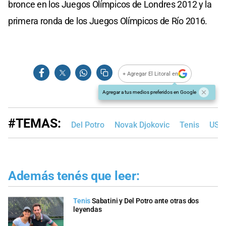
bronce en los Juegos Olímpicos de Londres 2012 y la
primera ronda de los Juegos Olímpicos de Río 2016.
+ Agregar El Litoral en
Agregar a tus medios preferidos en Google
#TEMAS:
Del Potro
Novak Djokovic
Tenis
US 
Además tenés que leer:
Tenis
Sabatini y Del Potro ante otras dos
leyendas