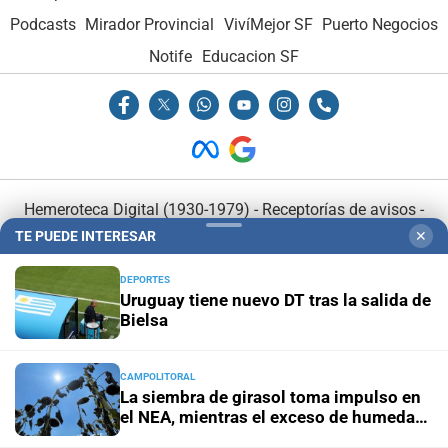
Podcasts
Mirador Provincial
VivíMejor SF
Puerto Negocios
Notife
Educacion SF
Hemeroteca Digital (1930-1979)
-
Receptorías de avisos
-
TE PUEDE INTERESAR
✕
Administración y Publicidad
-
Elementos institucionales
-
Opcionales con El Litoral
-
MediaKit
DEPORTES
Uruguay tiene nuevo DT tras la salida de
Bielsa
El Litoral es miembro de:
CAMPOLITORAL
La siembra de girasol toma impulso en
el NEA, mientras el exceso de humedad
condiciona la campaña