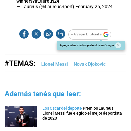
winners?
#Laureus24
— Laureus (@LaureusSport)
February 26, 2024
+ Agregar El Litoral en
Agregar a tus medios preferidos en Google
#TEMAS:
Lionel Messi
Novak Djokovic
Además tenés que leer:
Los Oscar del deporte
Premios Laureus:
Lionel Messi fue elegido el mejor deportista
de 2023