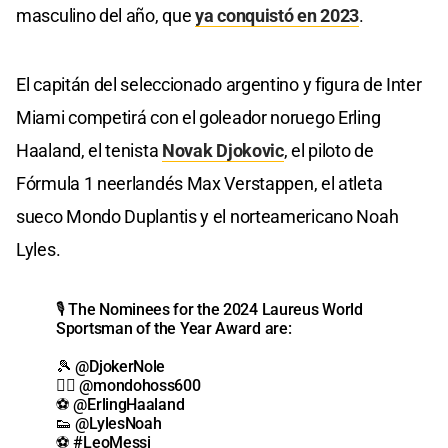
masculino del año, que
ya conquistó en 2023
.
El capitán del seleccionado argentino y figura de Inter
Miami competirá con el goleador noruego Erling
Haaland, el tenista
Novak Djokovic
, el piloto de
Fórmula 1 neerlandés Max Verstappen, el atleta
sueco Mondo Duplantis y el norteamericano Noah
Lyles.
🎙️ The Nominees for the 2024 Laureus World
Sportsman of the Year Award are:
🎾
@DjokerNole
🏃‍♂️
@mondohoss600
⚽️
@ErlingHaaland
👟
@LylesNoah
⚽️
#LeoMessi