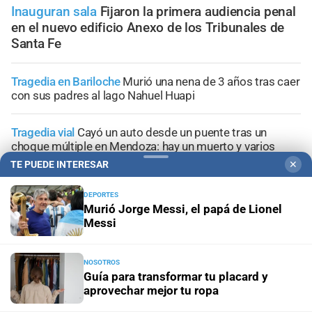
Inauguran sala
Fijaron la primera audiencia penal
en el nuevo edificio Anexo de los Tribunales de
Santa Fe
Tragedia en Bariloche
Murió una nena de 3 años tras caer
con sus padres al lago Nahuel Huapi
Tragedia vial
Cayó un auto desde un puente tras un
choque múltiple en Mendoza: hay un muerto y varios
heridos
TE PUEDE INTERESAR
✕
Geriátricos clandestinos
"¿Para qué denunciar?": la joven
DEPORTES
Murió Jorge Messi, el papá de Lionel
que alertó cuatro meses antes del incendio reclama ser
Messi
escuchada
Penas máximas
Pedirán 15 años de prisión para madre e
NOSOTROS
hija por el crimen de Jeremías Monzón
Guía para transformar tu placard y
aprovechar mejor tu ropa