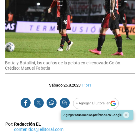
Botta y Batallini, los dueños de la pelota en el renovado Colón.
Crédito: Manuel Fabatía
Sábado 26.8.2023
11:41
+ Agregar El Litoral en
Agregar a tus medios preferidos en Google
Por:
Redacción EL
contenidos@ellitoral.com