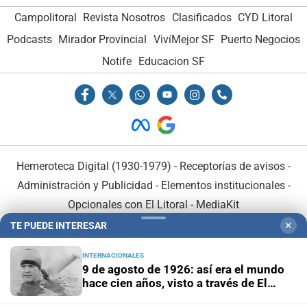
Campolitoral
Revista Nosotros
Clasificados
CYD Litoral
Podcasts
Mirador Provincial
VivíMejor SF
Puerto Negocios
Notife
Educacion SF
Hemeroteca Digital (1930-1979)
-
Receptorías de avisos
-
Administración y Publicidad
-
Elementos institucionales
-
Opcionales con El Litoral
-
MediaKit
TE PUEDE INTERESAR
✕
El Litoral es miembro de:
INTERNACIONALES
9 de agosto de 1926: así era el mundo
hace cien años, visto a través de El
Litoral