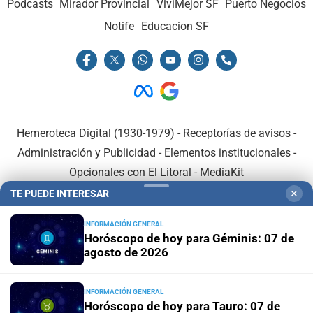
Podcasts
Mirador Provincial
VivíMejor SF
Puerto Negocios
Notife
Educacion SF
Hemeroteca Digital (1930-1979)
-
Receptorías de avisos
-
Administración y Publicidad
-
Elementos institucionales
-
Opcionales con El Litoral
-
MediaKit
TE PUEDE INTERESAR
✕
El Litoral es miembro de:
INFORMACIÓN GENERAL
Horóscopo de hoy para Géminis: 07 de
agosto de 2026
INFORMACIÓN GENERAL
En Asociación con:
Horóscopo de hoy para Tauro: 07 de