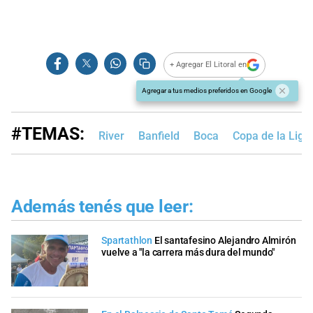
+ Agregar El Litoral en
Agregar a tus medios preferidos en Google
#TEMAS:
River
Banfield
Boca
Copa de la Liga
Además tenés que leer:
Spartathlon
El santafesino Alejandro Almirón
vuelve a "la carrera más dura del mundo"