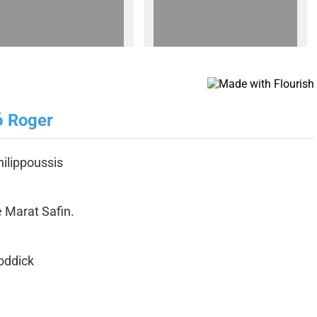
ó Roger
ilippoussis
e Marat Safin.
oddick