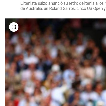
El tenista suizo anunció su retiro del tenis a l
de Australia, un Roland Garros, cinco US Open