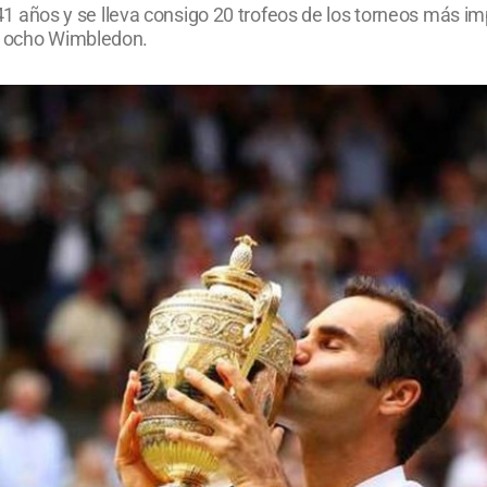
os 41 años y se lleva consigo 20 trofeos de los torneos más 
 y ocho Wimbledon.