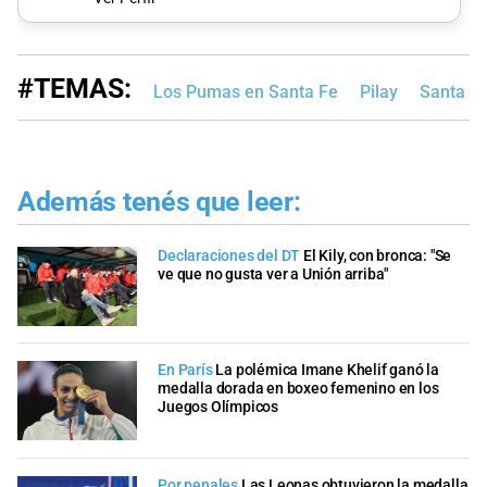
#TEMAS:
Los Pumas en Santa Fe
Pilay
Santa F
Además tenés que leer:
Declaraciones del DT
El Kily, con bronca: "Se
ve que no gusta ver a Unión arriba"
En París
La polémica Imane Khelif ganó la
medalla dorada en boxeo femenino en los
Juegos Olímpicos
Por penales
Las Leonas obtuvieron la medalla