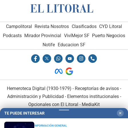
Campolitoral
Revista Nosotros
Clasificados
CYD Litoral
Podcasts
Mirador Provincial
VivíMejor SF
Puerto Negocios
Notife
Educacion SF
Hemeroteca Digital (1930-1979)
-
Receptorías de avisos
-
Administración y Publicidad
-
Elementos institucionales
-
Opcionales con El Litoral
-
MediaKit
TE PUEDE INTERESAR
✕
El Litoral es miembro de:
INFORMACIÓN GENERAL