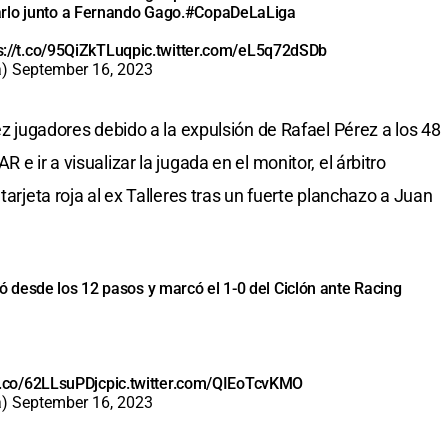
rlo junto a Fernando Gago.
#CopaDeLaLiga
s://t.co/95QiZkTLuq
pic.twitter.com/eL5q72dSDb
a)
September 16, 2023
iez jugadores debido a la expulsión de Rafael Pérez a los 48
 e ir a visualizar la jugada en el monitor, el árbitro
tarjeta roja al ex Talleres tras un fuerte planchazo a Juan
 desde los 12 pasos y marcó el 1-0 del Ciclón ante Racing
/t.co/62LLsuPDjc
pic.twitter.com/QIEoTcvKMO
a)
September 16, 2023