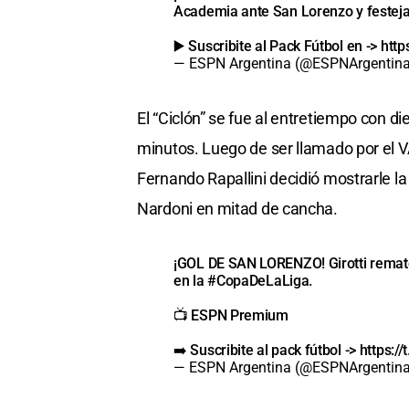
Academia ante San Lorenzo y festeja
▶️ Suscribite al Pack Fútbol en ->
http
— ESPN Argentina (@ESPNArgentin
El “Ciclón” se fue al entretiempo con d
minutos. Luego de ser llamado por el VAR
Fernando Rapallini decidió mostrarle la 
Nardoni en mitad de cancha.
¡GOL DE SAN LORENZO! Girotti remató
en la
#CopaDeLaLiga
.
📺 ESPN Premium
➡️ Suscribite al pack fútbol ->
https:/
— ESPN Argentina (@ESPNArgentin