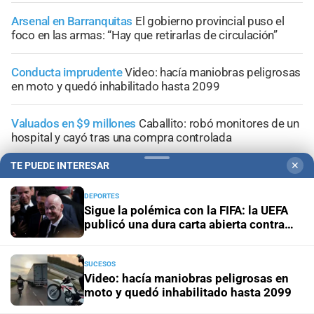
Arsenal en Barranquitas
El gobierno provincial puso el
foco en las armas: “Hay que retirarlas de circulación”
Conducta imprudente
Video: hacía maniobras peligrosas
en moto y quedó inhabilitado hasta 2099
Valuados en $9 millones
Caballito: robó monitores de un
hospital y cayó tras una compra controlada
TE PUEDE INTERESAR
✕
Ocho años después
Este lunes comienza el juicio a Pity
Álvarez: de qué se lo acusa
DEPORTES
Sigue la polémica con la FIFA: la UEFA
publicó una dura carta abierta contra
Infantino
SUCESOS
+
Información General
Video: hacía maniobras peligrosas en
moto y quedó inhabilitado hasta 2099