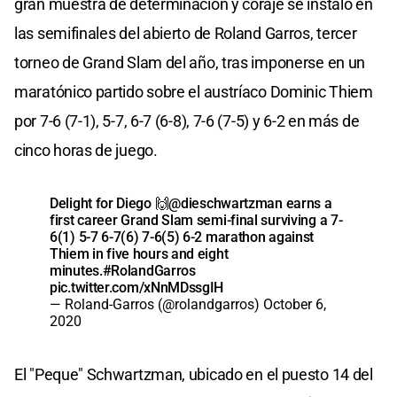
gran muestra de determinación y coraje se instaló en
las semifinales del abierto de Roland Garros, tercer
torneo de Grand Slam del año, tras imponerse en un
maratónico partido sobre el austríaco Dominic Thiem
por 7-6 (7-1), 5-7, 6-7 (6-8), 7-6 (7-5) y 6-2 en más de
cinco horas de juego.
Delight for Diego 🙌
@dieschwartzman
earns a
first career Grand Slam semi-final surviving a 7-
6(1) 5-7 6-7(6) 7-6(5) 6-2 marathon against
Thiem in five hours and eight
minutes.
#RolandGarros
pic.twitter.com/xNnMDssgIH
— Roland-Garros (@rolandgarros)
October 6,
2020
El "Peque" Schwartzman, ubicado en el puesto 14 del