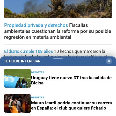
Propiedad privada y derechos
Fiscalías
ambientales cuestionan la reforma por su posible
regresión en materia ambiental
El diario cumple 108 años
10 hechos que marcaron la
historia de Santa Fe, vistos desde la óptica de El Litoral
TE PUEDE INTERESAR
✕
Trabajo, fe y esperanza
¿Qué se le pide a San Cayetano?
DEPORTES
La celebración del 7 de agosto que vuelve a reunir a miles
Uruguay tiene nuevo DT tras la salida de
de fieles
Bielsa
Panorama astrológico
Horóscopo de hoy 7 de agosto de
DEPORTES
2026
Mauro Icardi podría continuar su carrera
en España: el club que quiere ficharlo
Efemérides
Día Internacional de la Cerveza: por qué se