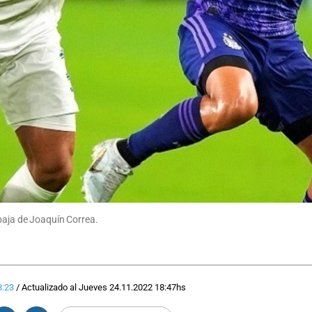
baja de Joaquín Correa.
8:23
/
Actualizado al
Jueves 24.11.2022
18:47
hs