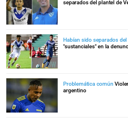
separados del plantel de V
Habían sido separados del
"sustanciales" en la denun
Problemática común
Viole
argentino