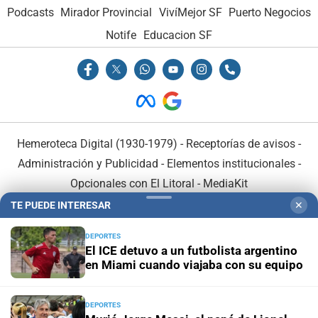
Podcasts
Mirador Provincial
VivíMejor SF
Puerto Negocios
Notife
Educacion SF
Hemeroteca Digital (1930-1979)
-
Receptorías de avisos
-
Administración y Publicidad
-
Elementos institucionales
-
Opcionales con El Litoral
-
MediaKit
TE PUEDE INTERESAR
✕
El Litoral es miembro de:
DEPORTES
El ICE detuvo a un futbolista argentino
en Miami cuando viajaba con su equipo
DEPORTES
En Asociación con: