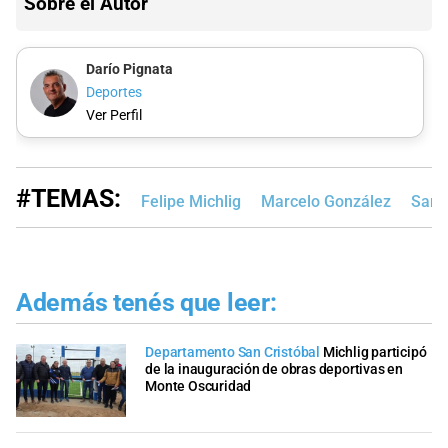
Sobre el Autor
Darío Pignata
Deportes
Ver Perfil
#TEMAS:
Felipe Michlig
Marcelo González
San C
Además tenés que leer:
Departamento San Cristóbal
Michlig participó
de la inauguración de obras deportivas en
Monte Oscuridad