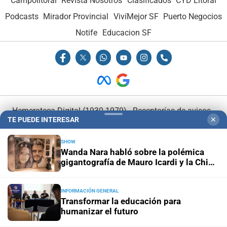
Campolitoral
Revista Nosotros
Clasificados
CYD Litoral
Podcasts
Mirador Provincial
VivíMejor SF
Puerto Negocios
Notife
Educacion SF
Hemeroteca Digital (1930-1979)
-
Receptorías de avisos
-
TE PUEDE INTERESAR
✕
Administración y Publicidad
-
Elementos institucionales
-
Opcionales con El Litoral
-
MediaKit
SHOW
Wanda Nara habló sobre la polémica
gigantografía de Mauro Icardi y la China
El Litoral es miembro de:
Suárez: "La armaron mis hijas"
INFORMACIÓN GENERAL
Transformar la educación para
humanizar el futuro