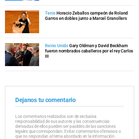
Tenis
Horacio Zeballos campeón de Roland
Garros en dobles junto a Marcel Granollers
Reino Unido
Gary Oldman y David Beckham
fueron nombrados caballeros por el rey Carlos
III
Dejanos tu comentario
Los comentarios realizados son de exclusiva
responsabilidad de sus autores y las consecuencias
derivadas de ellos pueden ser pasibles de las sanciones
legales que correspondan. Evitar comentarios ofensivos o
que no respondan al tema abordado en la información.