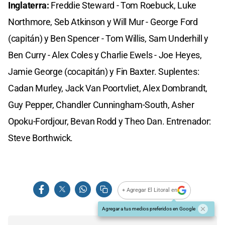
Inglaterra:
Freddie Steward - Tom Roebuck, Luke
Northmore, Seb Atkinson y Will Mur - George Ford
(capitán) y Ben Spencer - Tom Willis, Sam Underhill y
Ben Curry - Alex Coles y Charlie Ewels - Joe Heyes,
Jamie George (cocapitán) y Fin Baxter. Suplentes:
Cadan Murley, Jack Van Poortvliet, Alex Dombrandt,
Guy Pepper, Chandler Cunningham-South, Asher
Opoku-Fordjour, Bevan Rodd y Theo Dan. Entrenador:
Steve Borthwick.
+ Agregar El Litoral en
Agregar a tus medios preferidos en Google