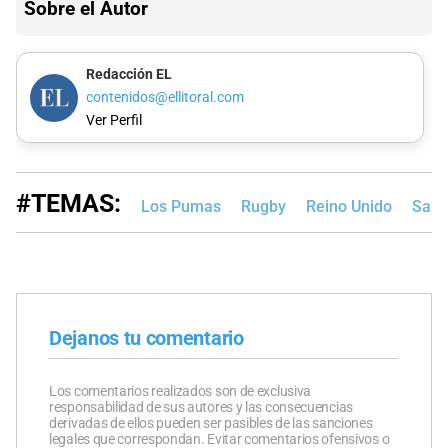
Sobre el Autor
Redacción EL
contenidos@ellitoral.com
Ver Perfil
#TEMAS:
Los Pumas
Rugby
Reino Unido
San 
Dejanos tu comentario
Los comentarios realizados son de exclusiva
responsabilidad de sus autores y las consecuencias
derivadas de ellos pueden ser pasibles de las sanciones
legales que correspondan. Evitar comentarios ofensivos o