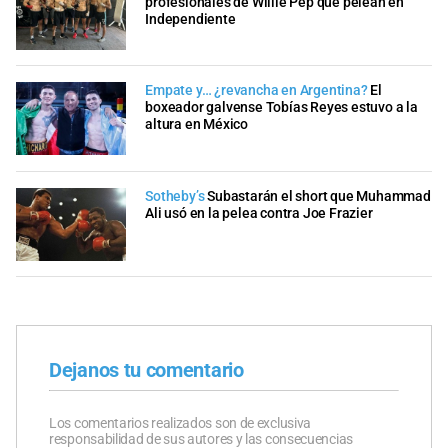
profesionales de Willie Pep que pelean en
Independiente
Empate y… ¿revancha en Argentina?
El
boxeador galvense Tobías Reyes estuvo a la
altura en México
Sotheby’s
Subastarán el short que Muhammad
Ali usó en la pelea contra Joe Frazier
Dejanos tu comentario
Los comentarios realizados son de exclusiva
responsabilidad de sus autores y las consecuencias