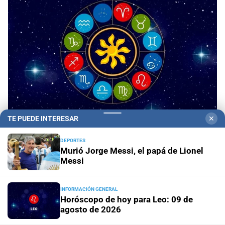
TE PUEDE INTERESAR
✕
Panorama astrológico
Horóscopo de hoy 9 de
DEPORTES
agosto de 2026
Murió Jorge Messi, el papá de Lionel
Messi
Horóscopo del día
Horóscopo de hoy para Piscis: 09 de
agosto de 2026
INFORMACIÓN GENERAL
Horóscopo de hoy para Leo: 09 de
agosto de 2026
Horóscopo del día
Horóscopo de hoy para Acuario: 09
de agosto de 2026