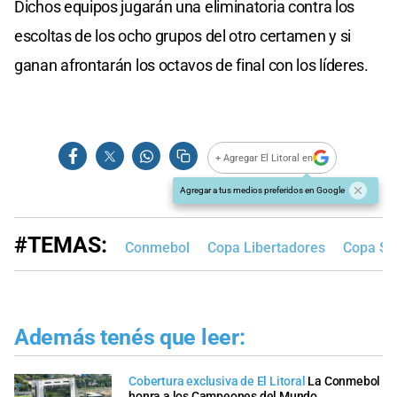
Dichos equipos jugarán una eliminatoria contra los
escoltas de los ocho grupos del otro certamen y si
ganan afrontarán los octavos de final con los líderes.
+ Agregar El Litoral en
Agregar a tus medios preferidos en Google
#TEMAS:
Conmebol
Copa Libertadores
Copa Su
Además tenés que leer:
Cobertura exclusiva de El Litoral
La Conmebol
honra a los Campeones del Mundo