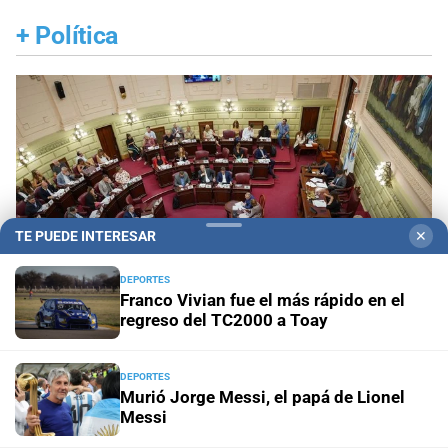
+
Política
TE PUEDE INTERESAR
✕
DEPORTES
Franco Vivian fue el más rápido en el
regreso del TC2000 a Toay
Con tratamiento preferencial para el 20 de agosto
DEPORTES
Murió Jorge Messi, el papá de Lionel
Diputados empieza en comisiones el debate
Messi
sobre el sistema electoral de Santa Fe