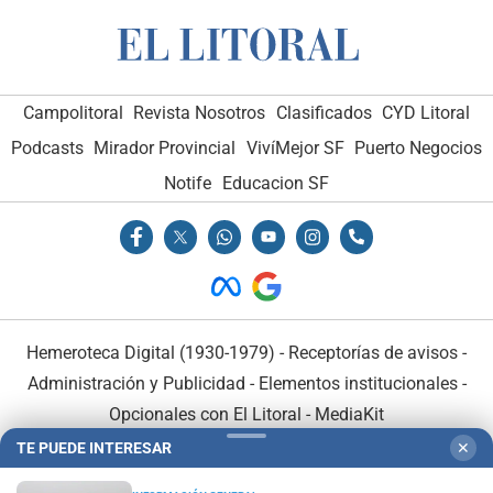
Campolitoral
Revista Nosotros
Clasificados
CYD Litoral
Podcasts
Mirador Provincial
VivíMejor SF
Puerto Negocios
Notife
Educacion SF
Hemeroteca Digital (1930-1979)
-
Receptorías de avisos
-
Administración y Publicidad
-
Elementos institucionales
-
Opcionales con El Litoral
-
MediaKit
TE PUEDE INTERESAR
✕
El Litoral es miembro de: