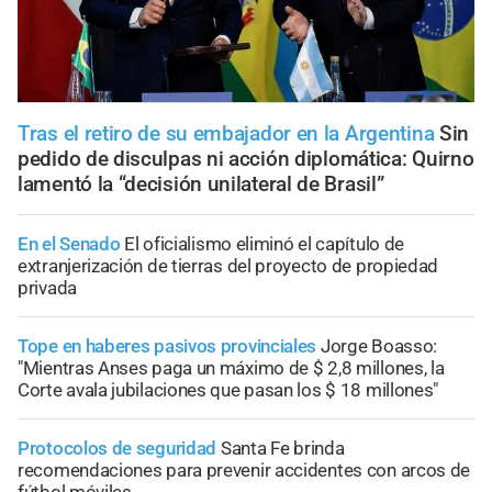
Tras el retiro de su embajador en la Argentina
Sin
pedido de disculpas ni acción diplomática: Quirno
lamentó la “decisión unilateral de Brasil”
En el Senado
El oficialismo eliminó el capítulo de
extranjerización de tierras del proyecto de propiedad
privada
Tope en haberes pasivos provinciales
Jorge Boasso:
"Mientras Anses paga un máximo de $ 2,8 millones, la
Corte avala jubilaciones que pasan los $ 18 millones"
Protocolos de seguridad
Santa Fe brinda
recomendaciones para prevenir accidentes con arcos de
fútbol móviles