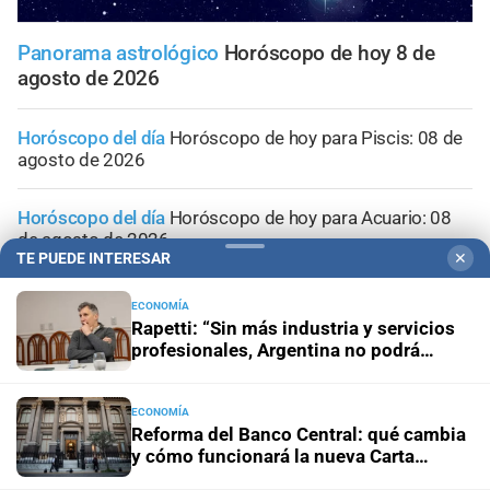
Panorama astrológico
Horóscopo de hoy 8 de
agosto de 2026
Horóscopo del día
Horóscopo de hoy para Piscis: 08 de
agosto de 2026
Horóscopo del día
Horóscopo de hoy para Acuario: 08
de agosto de 2026
TE PUEDE INTERESAR
✕
Horóscopo del día
Horóscopo de hoy para Capricornio:
ECONOMÍA
08 de agosto de 2026
Rapetti: “Sin más industria y servicios
profesionales, Argentina no podrá
mejorar su calidad de vida”
Horóscopo del día
Horóscopo de hoy para Sagitario: 08
de agosto de 2026
ECONOMÍA
Reforma del Banco Central: qué cambia
y cómo funcionará la nueva Carta
Orgánica