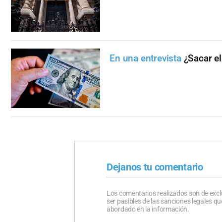
En una entrevista
¿Sacar el
Dejanos tu comentario
Los comentarios realizados son de excl
ser pasibles de las sanciones legales 
abordado en la información.