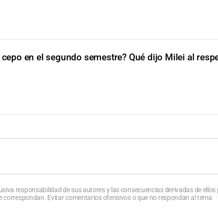
 cepo en el segundo semestre? Qué dijo Milei al resp
usiva responsabilidad de sus autores y las consecuencias derivadas de ellos
que correspondan. Evitar comentarios ofensivos o que no respondan al tema