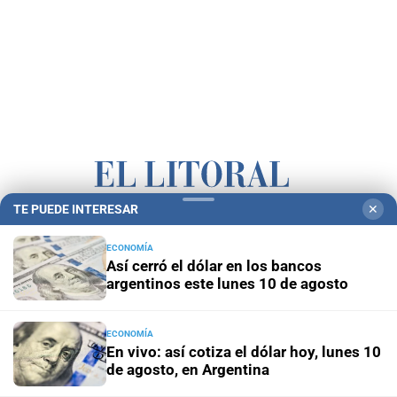
TE PUEDE INTERESAR
✕
Campolitoral
Revista Nosotros
Clasificados
CYD Litoral
ECONOMÍA
Podcasts
Mirador Provincial
VivíMejor SF
Puerto Negocios
Así cerró el dólar en los bancos
argentinos este lunes 10 de agosto
Notife
Educacion SF
ECONOMÍA
En vivo: así cotiza el dólar hoy, lunes 10
de agosto, en Argentina