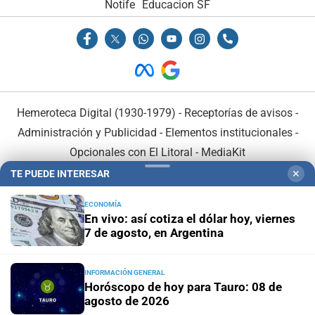
Notife
Educacion SF
Hemeroteca Digital (1930-1979)
-
Receptorías de avisos
-
Administración y Publicidad
-
Elementos institucionales
-
Opcionales con El Litoral
-
MediaKit
TE PUEDE INTERESAR
✕
El Litoral es miembro de:
ECONOMÍA
En vivo: así cotiza el dólar hoy, viernes
7 de agosto, en Argentina
INFORMACIÓN GENERAL
En Asociación con:
Horóscopo de hoy para Tauro: 08 de
agosto de 2026