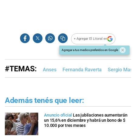
+ Agregar El Litoral en
Agregar a tus medios preferidos en Google
#TEMAS:
Anses
Fernanda Raverta
Sergio Mass
Además tenés que leer:
Anuncio oficial
Las jubilaciones aumentarán
un 15,6% en diciembre y habrá un bono de $
10.000 por tres meses