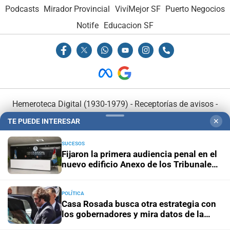
Podcasts
Mirador Provincial
VivíMejor SF
Puerto Negocios
Notife
Educacion SF
Hemeroteca Digital (1930-1979)
-
Receptorías de avisos
-
Administración y Publicidad
-
Elementos institucionales
-
TE PUEDE INTERESAR
✕
Opcionales con El Litoral
-
MediaKit
SUCESOS
Fijaron la primera audiencia penal en el
El Litoral es miembro de:
nuevo edificio Anexo de los Tribunales
de Santa Fe
POLÍTICA
Casa Rosada busca otra estrategia con
los gobernadores y mira datos de la
economía
En Asociación con: